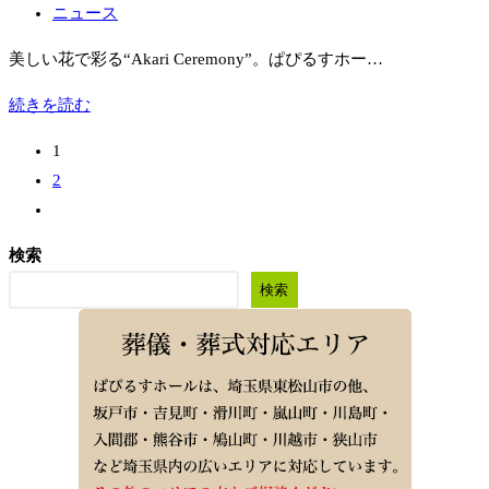
者:
稿
投
ニュース
公
稿
美しい花で彩る“Akari Ceremony”。ぱぴるすホー…
開
カ
日:
テ
11
続きを読む
ゴ
月
1
リ
9
2
ー:
日
次
(日)
の
あ
検索
ペ
か
検索
ー
り
ジ
の
へ
葬
儀
内
覧
会