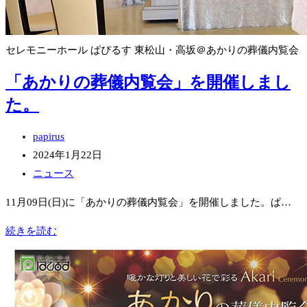
セレモニーホール ぱぴるす 東松山・高坂＠あかりの葬儀内覧会
「あかりの葬儀内覧会」を開催しまし
た。
投
papirus
稿
投
2024年1月22日
者:
稿
投
ニュース
公
稿
11月09日(日)に「あかりの葬儀内覧会」を開催しました。ぱ…
開
カ
日:
テ
「あ
続きを読む
ゴ
か
リ
り
ー:
の
葬