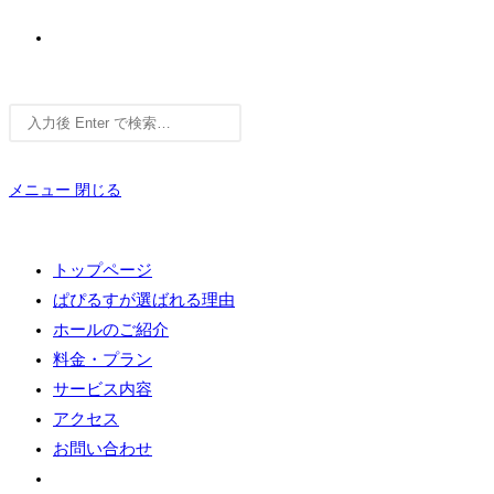
ウ
サ
ェ
イ
ト
メニュー
閉じる
内
ブ
検
索
トップページ
ぱぴるすが選ばれる理由
サ
ホールのご紹介
料金・プラン
サービス内容
アクセス
イ
お問い合わせ
ウ