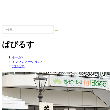
ェ
ト
ブ
サ
イ
の
ト
の
ぱぴるす
検
索
検
を
ホーム
>
インフォメーション
>
ト
ぱぴるす
グ
索
ル
を