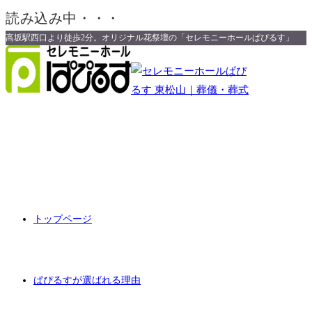
読み込み中・・・
高坂駅西口より徒歩2分。オリジナル花祭壇の「セレモニーホールぱぴるす」
コ
ン
テ
ン
ツ
へ
ス
キ
ッ
プ
トップページ
ぱぴるすが選ばれる理由