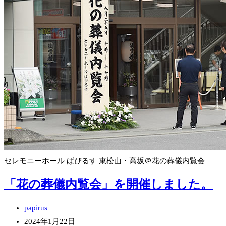
ト
グ
ル
セレモニーホール ぱぴるす 東松山・高坂＠花の葬儀内覧会
「花の葬儀内覧会」を開催しました。
投
papirus
稿
投
2024年1月22日