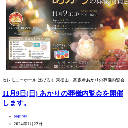
儀
内
覧
会」
を
開
催
し
ま
し
セレモニーホール ぱぴるす 東松山・高坂＠あかりの葬儀内覧会
た。
11月9日(日) あかりの葬儀内覧会を開催
します。
投
papirus
稿
投
2024年1月22日