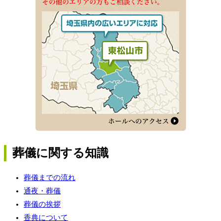
を
開
催
し
ま
す。
葬儀に関する知識
葬儀までの流れ
通夜・葬儀
葬儀の挨拶
香典について