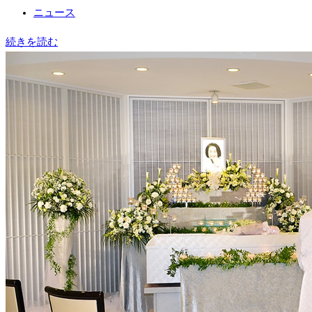
者:
稿
投
ニュース
公
稿
「花
続きを読む
開
カ
の
日:
テ
葬
ゴ
儀
リ
内
ー:
覧
会」
を
開
催
し
ま
し
た。