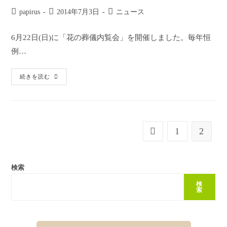
投
投
投
papirus
2014年7月3日
ニュース
稿
稿
稿
者:
公
カ
6月22日(日)に「花の葬儀内覧会」を開催しました。毎年恒
開
テ
例…
日:
ゴ
リ
ー:
「花
続きを読む
の
葬
儀
内
覧
会」
を
1
2
前のページヘ
開
催
し
ま
し
検索
た。
検
索