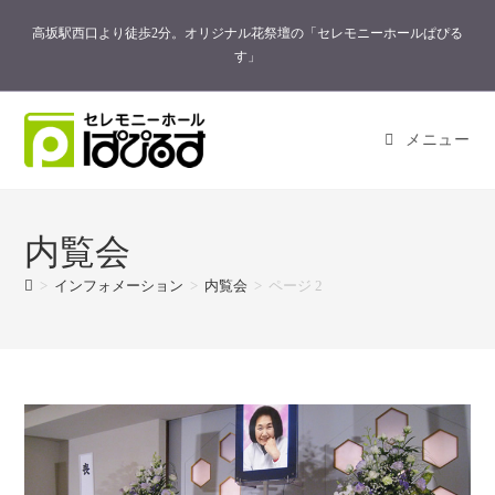
コ
高坂駅西口より徒歩2分。オリジナル花祭壇の「セレモニーホールぱぴる
ン
す」
テ
ン
ツ
メニュー
へ
ス
キ
ッ
内覧会
プ
>
インフォメーション
>
内覧会
>
ページ 2