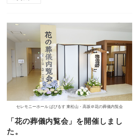
ぴ
る
す
ホ
ー
ル
か
ら
新
し
い
葬
儀
の
ご
提
案
セレモニーホール ぱぴるす 東松山・高坂＠花の葬儀内覧会
「花の葬儀内覧会」を開催しまし
た。