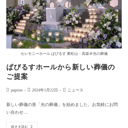
セレモニーホール ぱぴるす 東松山・高坂＠光の葬儀
ぱぴるすホールから新しい葬儀の
ご提案
投
投
投
papirus
2024年1月22日
ニュース
稿
稿
稿
者:
公
カ
新しい葬儀の形「光の葬儀」を始めました。お気軽にお問
開
テ
い合わせ…
日:
ゴ
リ
ー:
ぱ
続きを読む