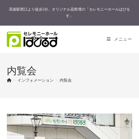
コ
高坂駅西口より徒歩2分。オリジナル花祭壇の「セレモニーホールぱぴる
ン
す」
テ
ン
ツ
メニュー
へ
ス
キ
ッ
内覧会
プ
>
インフォメーション
>
内覧会