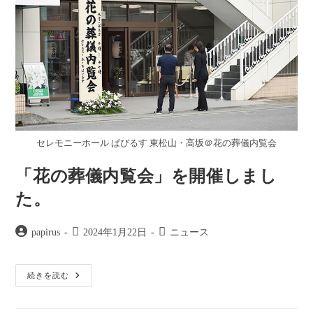
セレモニーホール ぱぴるす 東松山・高坂＠花の葬儀内覧会
「花の葬儀内覧会」を開催しまし
た。
投
投
投
papirus
2024年1月22日
ニュース
稿
稿
稿
者:
公
カ
「花
開
テ
続きを読む
の
日:
ゴ
葬
儀
リ