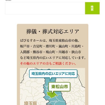
を
開
検
催
索
し
ま
す。