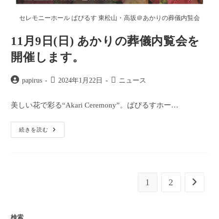
セレモニーホール ぱぴるす 東松山・高坂＠あかりの葬儀内覧会
11月9日(日) あかりの葬儀内覧会を
開催します。
投
投
投
papirus
2024年1月22日
ニュース
稿
稿
稿
者:
公
カ
美しい花で彩る“Akari Ceremony”。ぱぴるすホー…
開
テ
日:
ゴ
11
続きを読む
リ
月
ー:
9
日
(日)
あ
か
り
1
2
次のペ
の
葬
儀
内
覧
検索
会