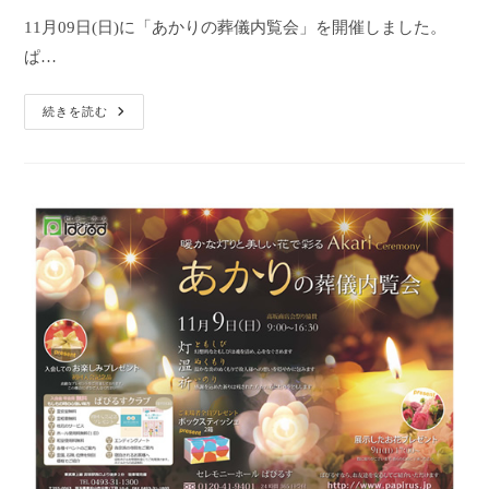
者:
公
カ
11月09日(日)に「あかりの葬儀内覧会」を開催しました。
開
テ
ぱ…
日:
ゴ
リ
ー:
「あ
続きを読む
か
り
の
葬
儀
内
覧
会」
を
開
催
し
ま
し
た。