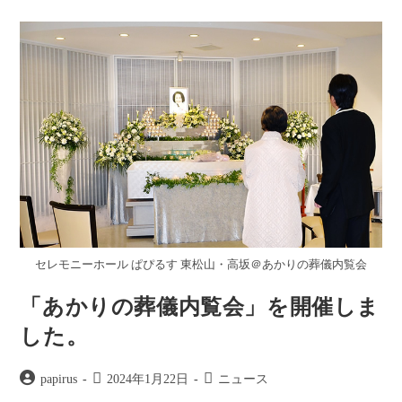
内
ー:
覧
会」
を
開
催
し
ま
し
た。
セレモニーホール ぱぴるす 東松山・高坂＠あかりの葬儀内覧会
「あかりの葬儀内覧会」を開催しま
した。
投
投
投
papirus
2024年1月22日
ニュース
稿
稿
稿